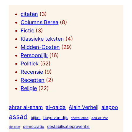
citaten
(3)
Columns Berea
(8)
Fictie
(3)
Klassieke teksten
(4)
Midden-Oosten
(29)
Persoonlijk
(16)
Politiek
(52)
Recensie
(9)
Recepten
(2)
Religie
(22)
ahrar al-sham
al-qaida
Alain Verheij
aleppo
assad
bijbel
boyd van dijk
chevauchée
deir ez-zor
democratie
destabilisatiepreventie
de krim