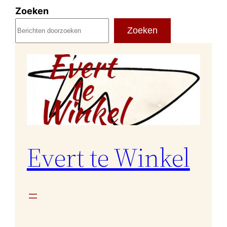
Ga
Zoeken
naar
Zoeken
de
inhoud
Evert te Winkel