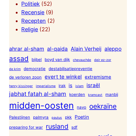
Politiek
(52)
Recensie
(9)
Recepten
(2)
Religie
(22)
ahrar al-sham
al-qaida
Alain Verheij
aleppo
assad
bijbel
boyd van dijk
chevauchée
deir ez-zor
democratie
destabilisatiepreventie
de krim
evert te winkel
extremisme
de verloren zoon
israël
is
irak
henry kissinger
imperialisme
islam
jabhat fatah al-sham
koerden
manbij
kramcast
midden-oosten
oekraïne
navo
Poetin
Palestijnen
palmyra
pkk
paulus
rusland
preparing for war
sdf