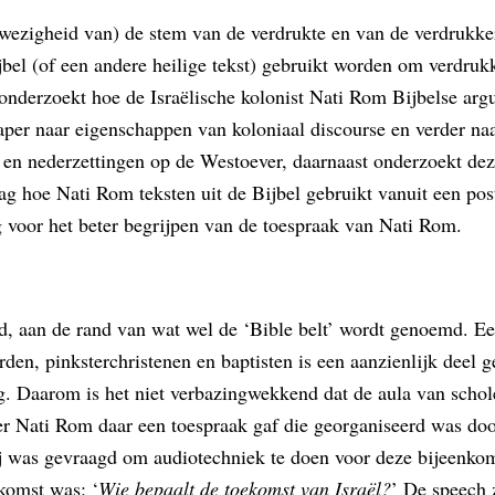
wezigheid van) de stem van de verdrukte en van de verdrukker
ijbel (of een andere heilige tekst) gebruikt worden om verdru
nderzoekt hoe de Israëlische kolonist Nati Rom Bijbelse arg
paper naar eigenschappen van koloniaal discourse en verder n
el en nederzettingen op de Westoever, daarnaast onderzoekt de
ag hoe Nati Rom teksten uit de Bijbel gebruikt vanuit een pos
ng voor het beter begrijpen van de toespraak van Nati Rom.
d, aan de rand van wat wel de ‘Bible belt’ wordt genoemd. Een
den, pinksterchristenen en baptisten is een aanzienlijk deel ge
daag. Daarom is het niet verbazingwekkend dat de aula van s
ver Nati Rom daar een toespraak gaf die georganiseerd was d
j was gevraagd om audiotechniek te doen voor deze bijeenkoms
komst was: ‘
Wie bepaalt de toekomst van Israël?
’ De speech z