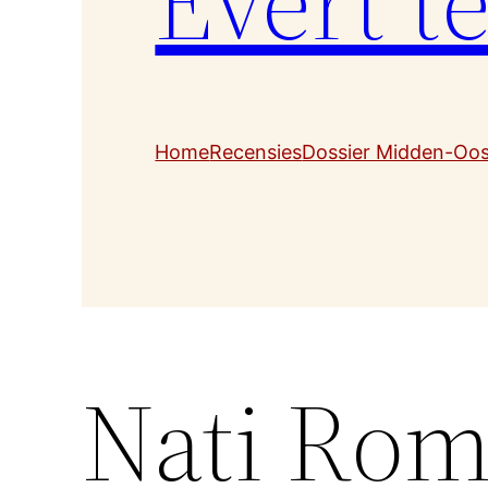
Evert t
Home
Recensies
Dossier Midden-Oo
Nati Ro