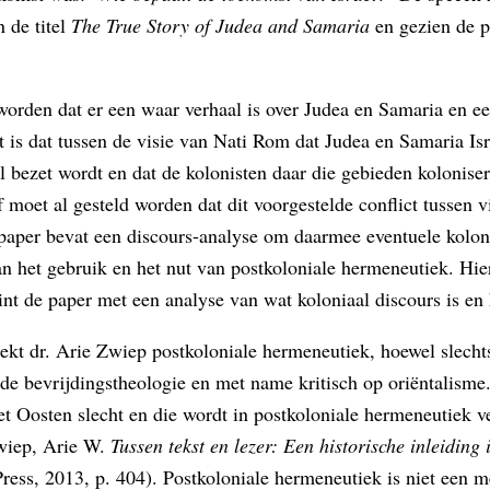
 de titel
The True Story of Judea and Samaria
en gezien de po
orden dat er een waar verhaal is over Judea en Samaria en ee
t is dat tussen de visie van Nati Rom dat Judea en Samaria Isr
ël bezet wordt en dat de kolonisten daar die gebieden kolonis
 moet al gesteld worden dat dit voorgestelde conflict tussen 
aper bevat een discours-analyse om daarmee eventuele kolonia
an het gebruik en het nut van postkoloniale hermeneutiek. Hi
int de paper met een analyse van wat koloniaal discours is e
ekt dr. Arie Zwiep postkoloniale hermeneutiek, hoewel slechts
de bevrijdingstheologie en met name kritisch op oriëntalisme
et Oosten slecht en die wordt in postkoloniale hermeneutiek 
Zwiep, Arie W.
Tussen tekst en lezer: Een historische inleiding
ess, 2013, p. 404). Postkoloniale hermeneutiek is niet een me