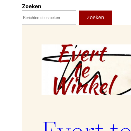
Ga
Zoeken
naar
Zoeken
de
inhoud