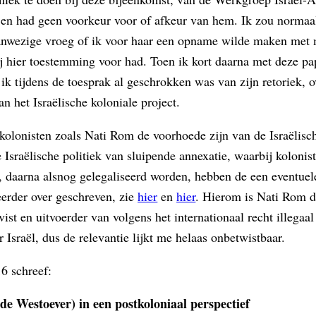
 en had geen voorkeur voor of afkeur van hem. Ik zou normaa
anwezige vroeg of ik voor haar een opname wilde maken met m
j hier toestemming voor had. Toen ik kort daarna met deze pa
ik tijdens de toesprak al geschrokken was van zijn retoriek, o
an het Israëlische koloniale project.
kolonisten zoals Nati Rom de voorhoede zijn van de Israëlisch
e Israëlische politiek van sluipende annexatie, waarbij kolo
, daarna alsnog gelegaliseerd worden, hebben de een eventuele
eerder over geschreven, zie
hier
en
hier
. Hierom is Nati Rom d
vist en uitvoerder van volgens het internationaal recht illegaa
Israël, dus de relevantie lijkt me helaas onbetwistbaar.
16 schreef:
e Westoever) in een postkoloniaal perspectief