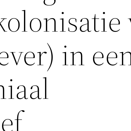
kolonisatie
ever) in ee
niaal
ef