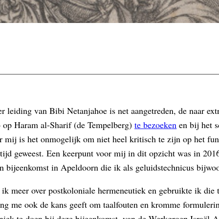
er leiding van Bibi Netanjahoe is net aangetreden, de naar ex
uo op Haram al-Sharif (de Tempelberg)
te bezoeken
en bij het s
r mij is het onmogelijk om niet heel kritisch te zijn op het 
tijd geweest. Een keerpunt voor mij in dit opzicht was in 2016
en bijeenkomst in Apeldoorn die ik als geluidstechnicus bijw
 ik meer over postkoloniale hermeneutiek en gebruikte ik die 
ling me ook de kans geeft om taalfouten en kromme formuleringe
niek te doen bij deze bijeenkomst, van de Werkgroep Israël-Ap