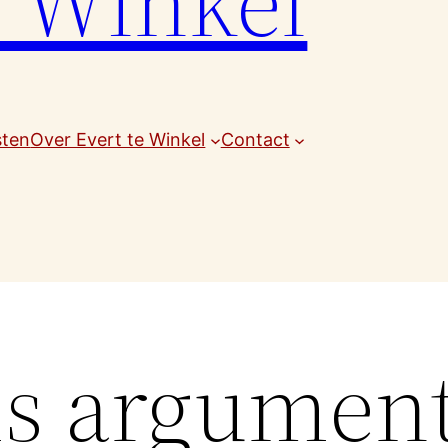
e Winkel
sten
Over Evert te Winkel
Contact
ms argumen