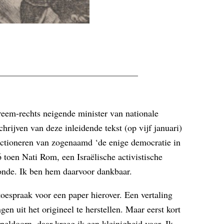
treem-rechts neigende minister van nationale
chrijven van deze inleidende tekst (op vijf januari)
functioneren van zogenaamd ‘de enige democratie in
 toen Nati Rom, een Israëlische activistische
oonde. Ik ben hem daarvoor dankbaar.
toespraak voor een paper hierover. Een vertaling
n uit het origineel te herstellen. Maar eerst kort
eldoorn, daar kreeg ik een kleinigheid voor. Ik