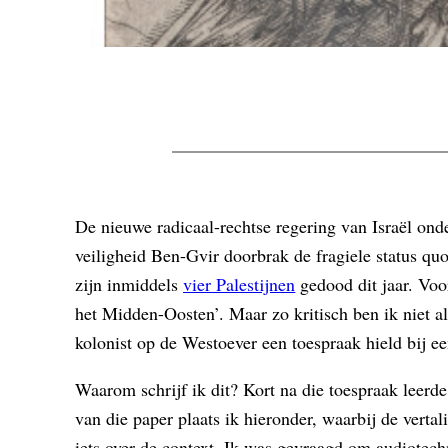
De nieuwe radicaal-rechtse regering van Israël ond
veiligheid Ben-Gvir doorbrak de fragiele status q
zijn inmiddels
vier Palestijnen
gedood dit jaar. Voo
het Midden-Oosten’. Maar zo kritisch ben ik niet al
kolonist op de Westoever een toespraak hield bij e
Waarom schrijf ik dit? Kort na die toespraak leerde
van die paper plaats ik hieronder, waarbij de verta
iets over de context. Ik was gevraagd om audiotech