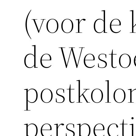
(voor de 
de Westo
postkolo
perspecti