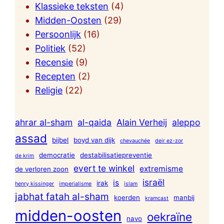
Klassieke teksten
(4)
Midden-Oosten
(29)
Persoonlijk
(16)
Politiek
(52)
Recensie
(9)
Recepten
(2)
Religie
(22)
ahrar al-sham
al-qaida
Alain Verheij
aleppo
assad
bijbel
boyd van dijk
chevauchée
deir ez-zor
democratie
destabilisatiepreventie
de krim
evert te winkel
extremisme
de verloren zoon
israël
is
irak
henry kissinger
imperialisme
islam
jabhat fatah al-sham
koerden
manbij
kramcast
midden-oosten
oekraïne
navo