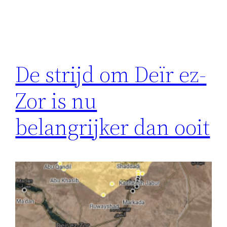
De strijd om Deïr ez-
Zor is nu
belangrijker dan ooit