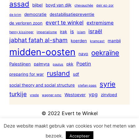
assad
bijbel
boyd van dijk
chevauchée
deir ez-zor
democratie
destabilisatiepreventie
de krim
evert te winkel
extremisme
de verloren zoon
israël
is
irak
henry kissinger
imperialisme
islam
jabhat fatah al-sham
koerden
manbij
kramcast
midden-oosten
oekraïne
navo
Poetin
Palestijnen
palmyra
pkk
paulus
rusland
preparing for war
sdf
syrie
social theory and social structure
stefan paas
turkije
ypg
Westoever
zinvloed
vrede
wagner pmc
© 2022 Evert te Winkel
Deze website maakt gebruik van cookies voor het meten van
bezoek.
Accepteer