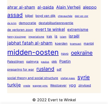
ahrar al-sham
al-qaida
Alain Verheij
aleppo
assad
bijbel
boyd van dijk
chevauchée
deir ez-zor
democratie
destabilisatiepreventie
de krim
evert te winkel
extremisme
de verloren zoon
israël
is
irak
henry kissinger
imperialisme
islam
jabhat fatah al-sham
koerden
manbij
kramcast
midden-oosten
oekraïne
navo
Poetin
Palestijnen
palmyra
pkk
paulus
rusland
preparing for war
sdf
syrie
social theory and social structure
stefan paas
turkije
ypg
Westoever
zinvloed
vrede
wagner pmc
© 2022 Evert te Winkel