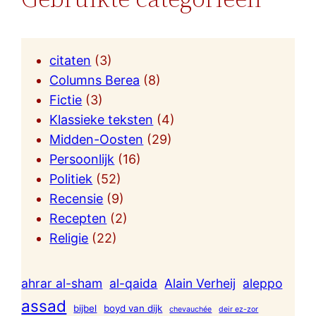
citaten
(3)
Columns Berea
(8)
Fictie
(3)
Klassieke teksten
(4)
Midden-Oosten
(29)
Persoonlijk
(16)
Politiek
(52)
Recensie
(9)
Recepten
(2)
Religie
(22)
ahrar al-sham
al-qaida
Alain Verheij
aleppo
assad
bijbel
boyd van dijk
chevauchée
deir ez-zor