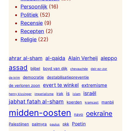
Persoonlijk
(16)
Politiek
(52)
Recensie
(9)
Recepten
(2)
Religie
(22)
ahrar al-sham
al-qaida
Alain Verheij
aleppo
assad
bijbel
boyd van dijk
chevauchée
deir ez-zor
democratie
destabilisatiepreventie
de krim
evert te winkel
extremisme
de verloren zoon
israël
is
irak
henry kissinger
imperialisme
islam
jabhat fatah al-sham
koerden
manbij
kramcast
midden-oosten
oekraïne
navo
Poetin
Palestijnen
palmyra
pkk
paulus