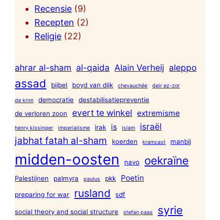
Recensie
(9)
Recepten
(2)
Religie
(22)
ahrar al-sham
al-qaida
Alain Verheij
aleppo
assad
bijbel
boyd van dijk
chevauchée
deir ez-zor
democratie
destabilisatiepreventie
de krim
evert te winkel
extremisme
de verloren zoon
israël
is
irak
henry kissinger
imperialisme
islam
jabhat fatah al-sham
koerden
manbij
kramcast
midden-oosten
oekraïne
navo
Poetin
Palestijnen
palmyra
pkk
paulus
rusland
preparing for war
sdf
syrie
social theory and social structure
stefan paas