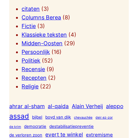
citaten
(3)
Columns Berea
(8)
Fictie
(3)
Klassieke teksten
(4)
Midden-Oosten
(29)
Persoonlijk
(16)
Politiek
(52)
Recensie
(9)
Recepten
(2)
Religie
(22)
ahrar al-sham
al-qaida
Alain Verheij
aleppo
assad
bijbel
boyd van dijk
chevauchée
deir ez-zor
democratie
destabilisatiepreventie
de krim
evert te winkel
extremisme
de verloren zoon