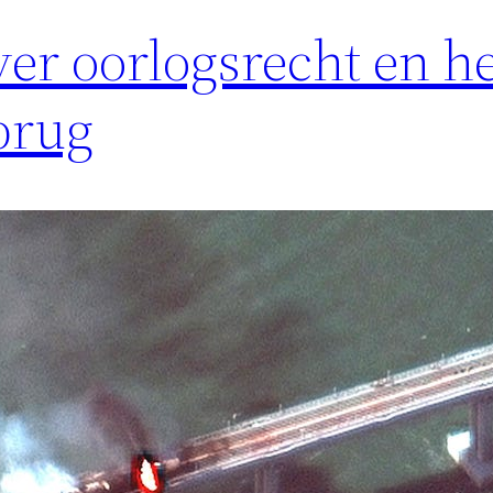
ver oorlogsrecht en h
brug