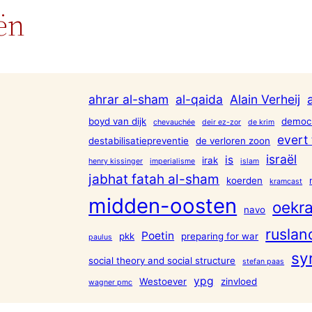
ën
ahrar al-sham
al-qaida
Alain Verheij
boyd van dijk
democr
chevauchée
deir ez-zor
de krim
evert 
destabilisatiepreventie
de verloren zoon
israël
is
irak
henry kissinger
imperialisme
islam
jabhat fatah al-sham
koerden
kramcast
midden-oosten
oekra
navo
ruslan
Poetin
pkk
preparing for war
paulus
sy
social theory and social structure
stefan paas
ypg
Westoever
zinvloed
wagner pmc