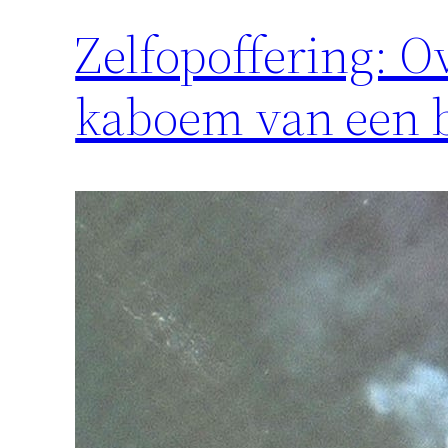
Zelfopoffering: O
kaboem van een 