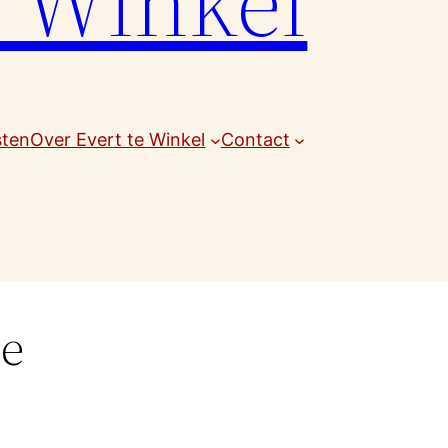
e Winkel
sten
Over Evert te Winkel
Contact
ne