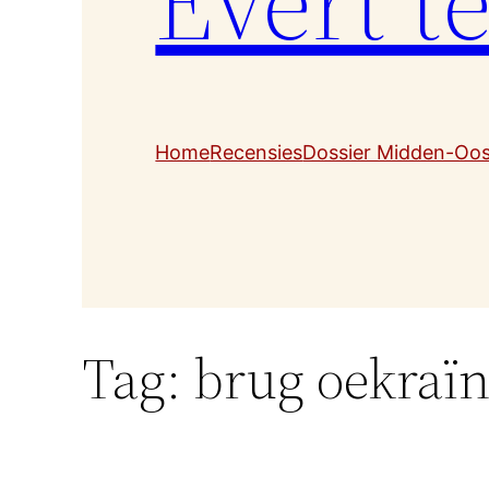
Evert t
Home
Recensies
Dossier Midden-Oo
Tag:
brug oekraï