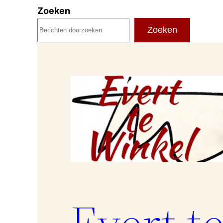
Ga
Zoeken
naar
Zoeken
de
inhoud