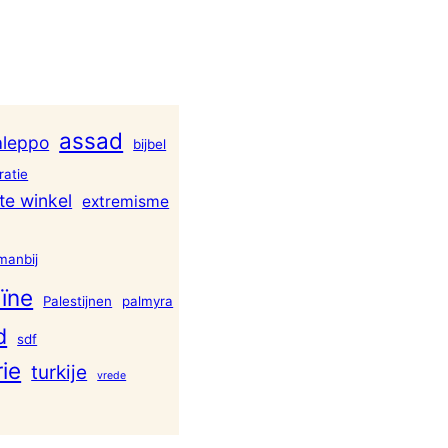
assad
aleppo
bijbel
atie
te winkel
extremisme
manbij
ïne
Palestijnen
palmyra
d
sdf
rie
turkije
vrede