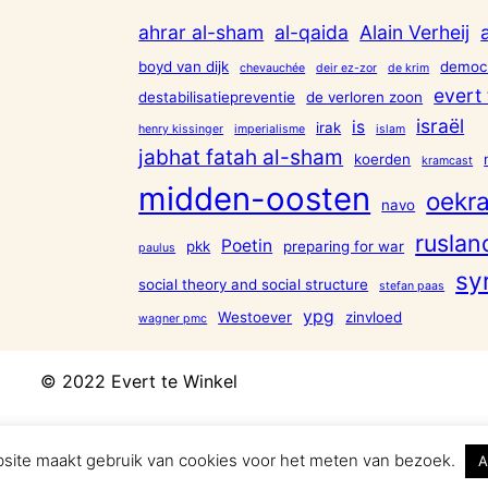
ahrar al-sham
al-qaida
Alain Verheij
boyd van dijk
democr
chevauchée
deir ez-zor
de krim
evert 
destabilisatiepreventie
de verloren zoon
israël
is
irak
henry kissinger
imperialisme
islam
jabhat fatah al-sham
koerden
kramcast
midden-oosten
oekra
navo
ruslan
Poetin
pkk
preparing for war
paulus
sy
social theory and social structure
stefan paas
ypg
Westoever
zinvloed
wagner pmc
© 2022 Evert te Winkel
site maakt gebruik van cookies voor het meten van bezoek.
A