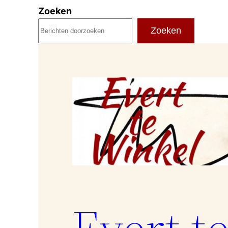
Ga
Zoeken
naar
Zoeken
de
inhoud