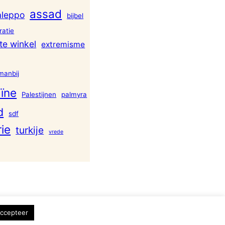
assad
aleppo
bijbel
atie
te winkel
extremisme
manbij
ïne
Palestijnen
palmyra
d
sdf
rie
turkije
vrede
ccepteer