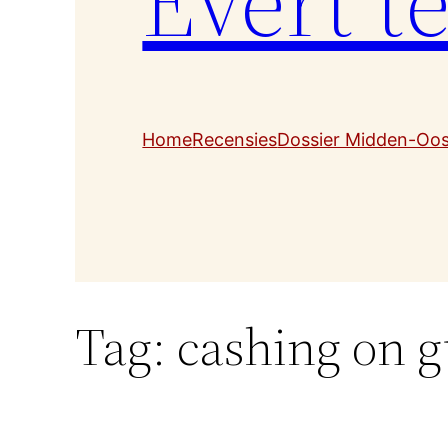
Evert t
Home
Recensies
Dossier Midden-Oo
Tag:
cashing on 