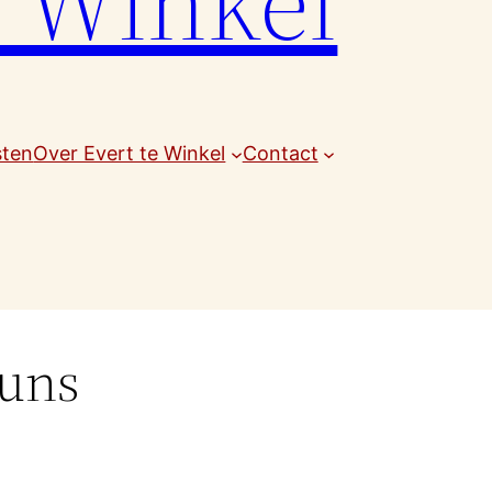
e Winkel
sten
Over Evert te Winkel
Contact
guns