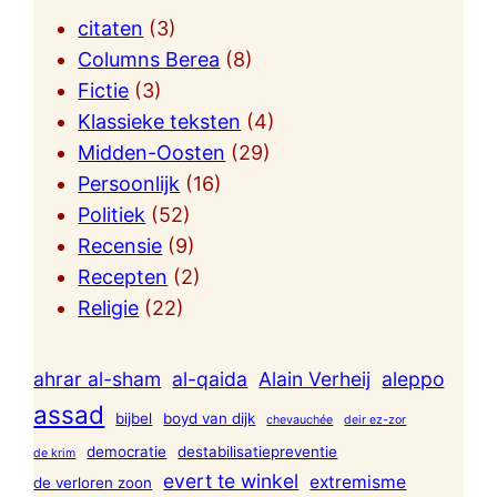
citaten
(3)
Columns Berea
(8)
Fictie
(3)
Klassieke teksten
(4)
Midden-Oosten
(29)
Persoonlijk
(16)
Politiek
(52)
Recensie
(9)
Recepten
(2)
Religie
(22)
ahrar al-sham
al-qaida
Alain Verheij
aleppo
assad
bijbel
boyd van dijk
chevauchée
deir ez-zor
democratie
destabilisatiepreventie
de krim
evert te winkel
extremisme
de verloren zoon