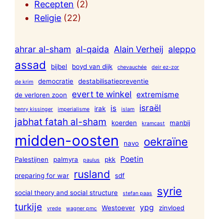
Recepten
(2)
Religie
(22)
ahrar al-sham
al-qaida
Alain Verheij
aleppo
assad
bijbel
boyd van dijk
chevauchée
deir ez-zor
democratie
destabilisatiepreventie
de krim
evert te winkel
extremisme
de verloren zoon
israël
is
irak
henry kissinger
imperialisme
islam
jabhat fatah al-sham
koerden
manbij
kramcast
midden-oosten
oekraïne
navo
Poetin
Palestijnen
palmyra
pkk
paulus
rusland
preparing for war
sdf
syrie
social theory and social structure
stefan paas
turkije
ypg
Westoever
zinvloed
vrede
wagner pmc