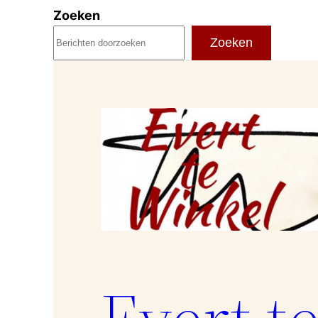
Ga
Zoeken
naar
Zoeken
de
inhoud