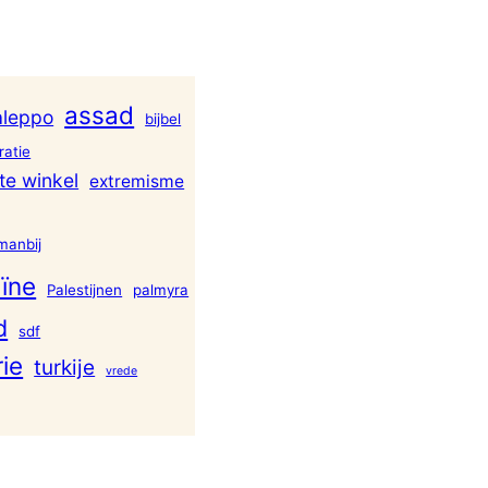
assad
aleppo
bijbel
atie
te winkel
extremisme
manbij
ïne
Palestijnen
palmyra
d
sdf
rie
turkije
vrede