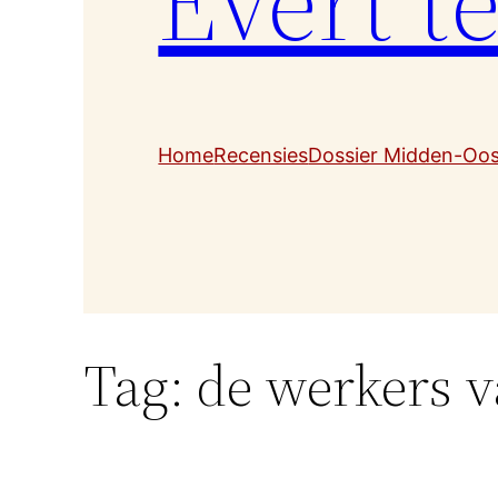
Evert t
Home
Recensies
Dossier Midden-Oo
Tag:
de werkers v