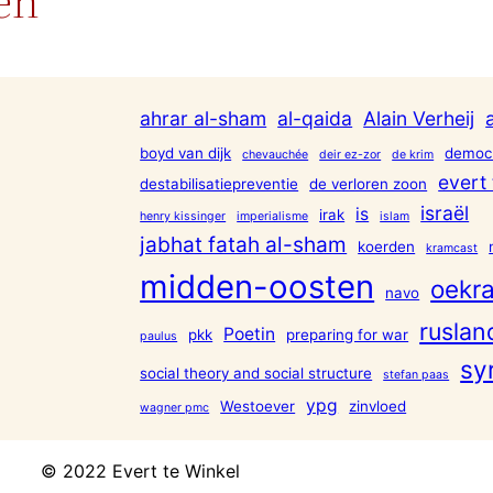
ën
ahrar al-sham
al-qaida
Alain Verheij
boyd van dijk
democr
chevauchée
deir ez-zor
de krim
evert 
destabilisatiepreventie
de verloren zoon
israël
is
irak
henry kissinger
imperialisme
islam
jabhat fatah al-sham
koerden
kramcast
midden-oosten
oekra
navo
ruslan
Poetin
pkk
preparing for war
paulus
sy
social theory and social structure
stefan paas
ypg
Westoever
zinvloed
wagner pmc
© 2022 Evert te Winkel