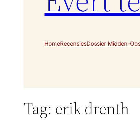
Evert t
Home
Recensies
Dossier Midden-Oo
Tag:
erik drenth