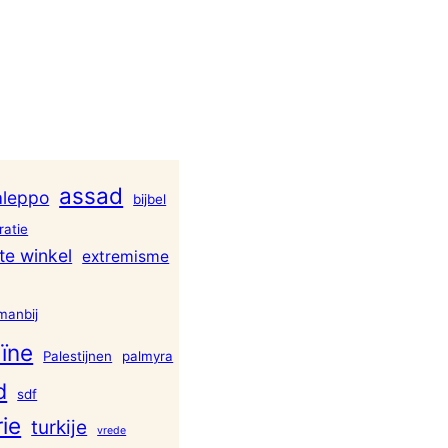
assad
aleppo
bijbel
atie
te winkel
extremisme
manbij
ïne
Palestijnen
palmyra
d
sdf
rie
turkije
vrede