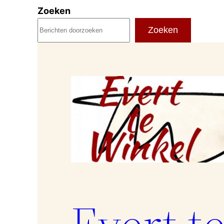
Ga
Zoeken
naar
Zoeken
de
inhoud