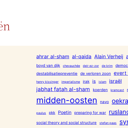
ën
ahrar al-sham
al-qaida
Alain Verheij
boyd van dijk
democr
chevauchée
deir ez-zor
de krim
evert 
destabilisatiepreventie
de verloren zoon
israël
is
irak
henry kissinger
imperialisme
islam
jabhat fatah al-sham
koerden
kramcast
midden-oosten
oekra
navo
ruslan
Poetin
pkk
preparing for war
paulus
sy
social theory and social structure
stefan paas