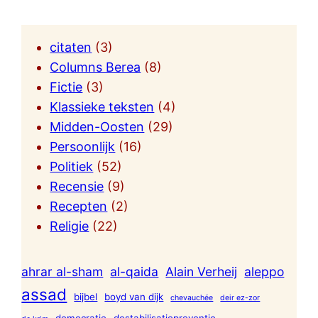
citaten
(3)
Columns Berea
(8)
Fictie
(3)
Klassieke teksten
(4)
Midden-Oosten
(29)
Persoonlijk
(16)
Politiek
(52)
Recensie
(9)
Recepten
(2)
Religie
(22)
ahrar al-sham
al-qaida
Alain Verheij
aleppo
assad
bijbel
boyd van dijk
chevauchée
deir ez-zor
democratie
destabilisatiepreventie