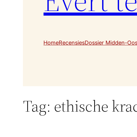
Evert t
Home
Recensies
Dossier Midden-Oo
Tag:
ethische kra