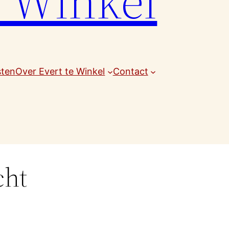
e Winkel
sten
Over Evert te Winkel
Contact
cht