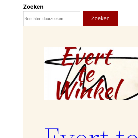
Ga
Zoeken
naar
Zoeken
de
inhoud