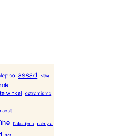
assad
aleppo
bijbel
atie
te winkel
extremisme
manbij
ïne
Palestijnen
palmyra
d
sdf