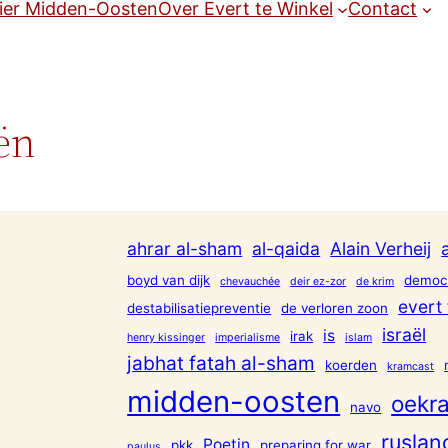
ier Midden-Oosten
Over Evert te Winkel
Contact
ën
ahrar al-sham
al-qaida
Alain Verheij
boyd van dijk
democr
chevauchée
deir ez-zor
de krim
evert 
destabilisatiepreventie
de verloren zoon
israël
is
irak
henry kissinger
imperialisme
islam
jabhat fatah al-sham
koerden
kramcast
midden-oosten
oekra
navo
ruslan
Poetin
pkk
preparing for war
paulus