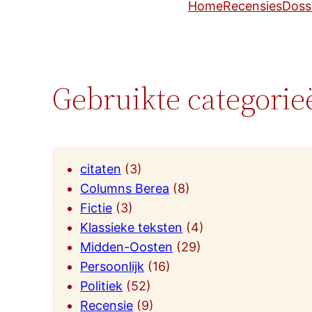
Home
Recensies
Doss
Gebruikte categorie
citaten
(3)
Columns Berea
(8)
Fictie
(3)
Klassieke teksten
(4)
Midden-Oosten
(29)
Persoonlijk
(16)
Politiek
(52)
Recensie
(9)