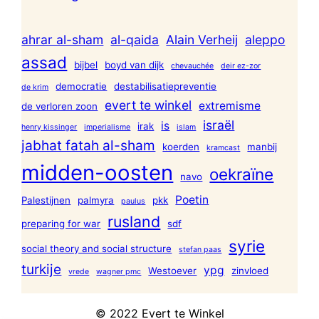
ahrar al-sham
al-qaida
Alain Verheij
aleppo
assad
bijbel
boyd van dijk
chevauchée
deir ez-zor
democratie
destabilisatiepreventie
de krim
evert te winkel
extremisme
de verloren zoon
israël
is
irak
henry kissinger
imperialisme
islam
jabhat fatah al-sham
koerden
manbij
kramcast
midden-oosten
oekraïne
navo
Poetin
Palestijnen
palmyra
pkk
paulus
rusland
preparing for war
sdf
syrie
social theory and social structure
stefan paas
turkije
ypg
Westoever
zinvloed
vrede
wagner pmc
© 2022 Evert te Winkel