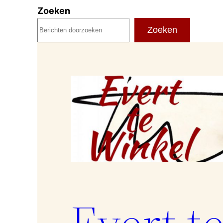
Ga
Zoeken
naar
Zoeken
de
inhoud