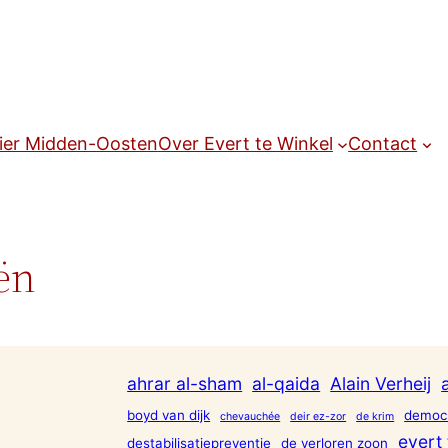
ier Midden-Oosten
Over Evert te Winkel
Contact
ën
ahrar al-sham
al-qaida
Alain Verheij
boyd van dijk
democr
chevauchée
deir ez-zor
de krim
evert 
destabilisatiepreventie
de verloren zoon