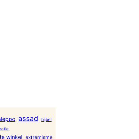
assad
aleppo
bijbel
atie
te winkel
extremisme