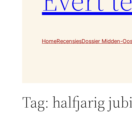
Evert t
Home
Recensies
Dossier Midden-Oo
Tag:
halfjarig ju