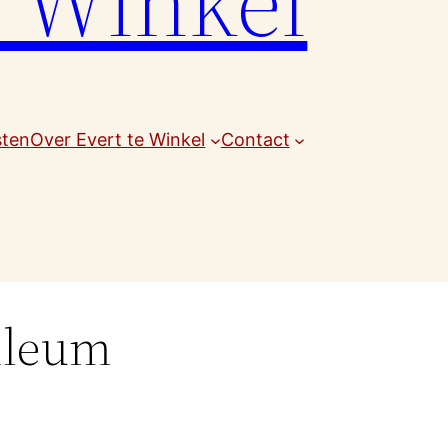
e Winkel
sten
Over Evert te Winkel
Contact
bileum