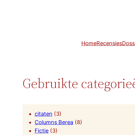
Home
Recensies
Doss
Gebruikte categorie
citaten
(3)
Columns Berea
(8)
Fictie
(3)