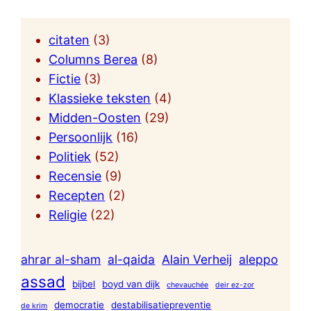
citaten
(3)
Columns Berea
(8)
Fictie
(3)
Klassieke teksten
(4)
Midden-Oosten
(29)
Persoonlijk
(16)
Politiek
(52)
Recensie
(9)
Recepten
(2)
Religie
(22)
ahrar al-sham
al-qaida
Alain Verheij
aleppo
assad
bijbel
boyd van dijk
chevauchée
deir ez-zor
democratie
destabilisatiepreventie
de krim