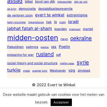
assad
bijbel
boyd van dijk
chevauchée
deir ez-zor
democratie
destabilisatiepreventie
de krim
evert te winkel
extremisme
de verloren zoon
israël
is
irak
henry kissinger
imperialisme
islam
jabhat fatah al-sham
koerden
manbij
kramcast
midden-oosten
oekraïne
navo
Poetin
Palestijnen
palmyra
pkk
paulus
rusland
preparing for war
sdf
syrie
social theory and social structure
stefan paas
turkije
ypg
Westoever
zinvloed
vrede
wagner pmc
© 2022 Evert te Winkel
Deze website maakt gebruik van cookies voor het meten van
bezoek.
Accepteer