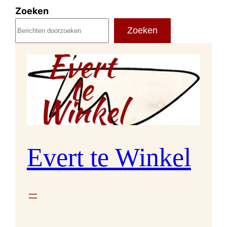
Ga
Zoeken
naar
Zoeken
de
inhoud
Evert te Winkel