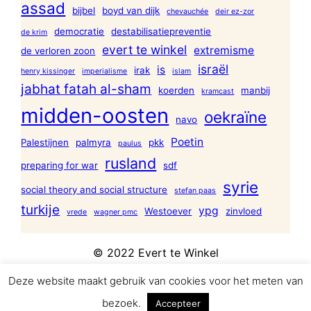
assad
bijbel
boyd van dijk
chevauchée
deir ez-zor
democratie
destabilisatiepreventie
de krim
evert te winkel
extremisme
de verloren zoon
israël
is
irak
henry kissinger
imperialisme
islam
jabhat fatah al-sham
koerden
manbij
kramcast
midden-oosten
oekraïne
navo
Poetin
Palestijnen
palmyra
pkk
paulus
rusland
preparing for war
sdf
syrie
social theory and social structure
stefan paas
turkije
ypg
Westoever
zinvloed
vrede
wagner pmc
© 2022 Evert te Winkel
Deze website maakt gebruik van cookies voor het meten van
bezoek.
Accepteer