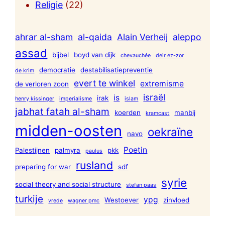
Religie
(22)
ahrar al-sham
al-qaida
Alain Verheij
aleppo
assad
bijbel
boyd van dijk
chevauchée
deir ez-zor
democratie
destabilisatiepreventie
de krim
evert te winkel
extremisme
de verloren zoon
israël
is
irak
henry kissinger
imperialisme
islam
jabhat fatah al-sham
koerden
manbij
kramcast
midden-oosten
oekraïne
navo
Poetin
Palestijnen
palmyra
pkk
paulus
rusland
preparing for war
sdf
syrie
social theory and social structure
stefan paas
turkije
ypg
Westoever
zinvloed
vrede
wagner pmc