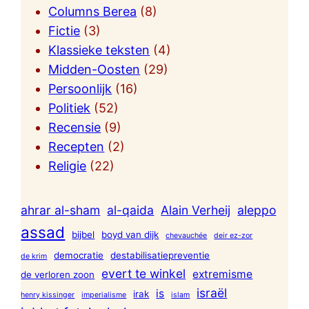
Columns Berea
(8)
Fictie
(3)
Klassieke teksten
(4)
Midden-Oosten
(29)
Persoonlijk
(16)
Politiek
(52)
Recensie
(9)
Recepten
(2)
Religie
(22)
ahrar al-sham
al-qaida
Alain Verheij
aleppo
assad
bijbel
boyd van dijk
chevauchée
deir ez-zor
democratie
destabilisatiepreventie
de krim
evert te winkel
extremisme
de verloren zoon
israël
is
irak
henry kissinger
imperialisme
islam