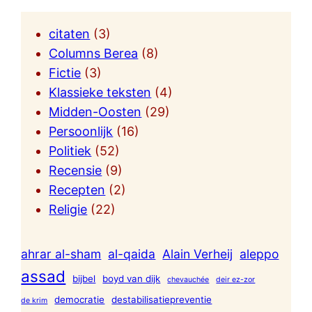
citaten
(3)
Columns Berea
(8)
Fictie
(3)
Klassieke teksten
(4)
Midden-Oosten
(29)
Persoonlijk
(16)
Politiek
(52)
Recensie
(9)
Recepten
(2)
Religie
(22)
ahrar al-sham
al-qaida
Alain Verheij
aleppo
assad
bijbel
boyd van dijk
chevauchée
deir ez-zor
democratie
destabilisatiepreventie
de krim