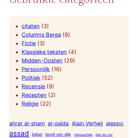
citaten
(3)
Columns Berea
(8)
Fictie
(3)
Klassieke teksten
(4)
Midden-Oosten
(29)
Persoonlijk
(16)
Politiek
(52)
Recensie
(9)
Recepten
(2)
Religie
(22)
ahrar al-sham
al-qaida
Alain Verheij
aleppo
assad
bijbel
boyd van dijk
chevauchée
deir ez-zor