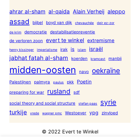
ahrar al-sham
al-qaida
Alain Verheij
aleppo
assad
bijbel
boyd van dijk
chevauchée
deir ez-zor
democratie
destabilisatiepreventie
de krim
evert te winkel
extremisme
de verloren zoon
israël
is
irak
henry kissinger
imperialisme
islam
jabhat fatah al-sham
koerden
manbij
kramcast
midden-oosten
oekraïne
navo
Poetin
Palestijnen
palmyra
pkk
paulus
rusland
preparing for war
sdf
syrie
social theory and social structure
stefan paas
turkije
ypg
Westoever
zinvloed
vrede
wagner pmc
© 2022 Evert te Winkel