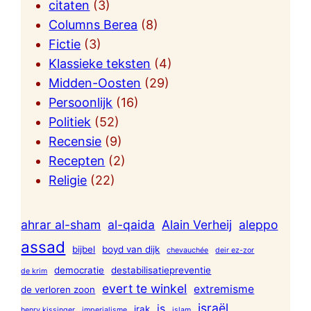
citaten
(3)
Columns Berea
(8)
Fictie
(3)
Klassieke teksten
(4)
Midden-Oosten
(29)
Persoonlijk
(16)
Politiek
(52)
Recensie
(9)
Recepten
(2)
Religie
(22)
ahrar al-sham
al-qaida
Alain Verheij
aleppo
assad
bijbel
boyd van dijk
chevauchée
deir ez-zor
democratie
destabilisatiepreventie
de krim
evert te winkel
extremisme
de verloren zoon
israël
is
irak
henry kissinger
imperialisme
islam