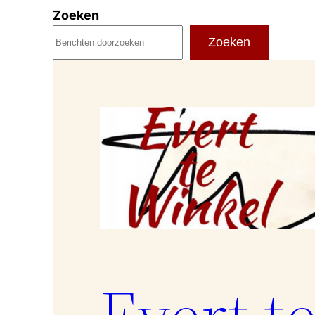
Ga
Zoeken
naar
Zoeken
de
inhoud