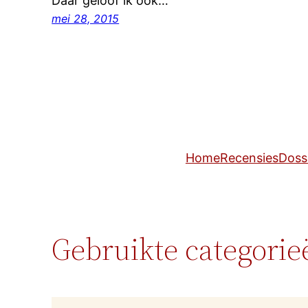
Daar geloof ik ook…
mei 28, 2015
Home
Recensies
Doss
Gebruikte categorie