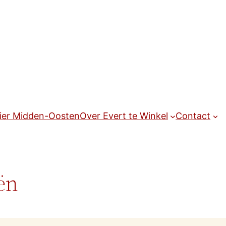
ier Midden-Oosten
Over Evert te Winkel
Contact
ën