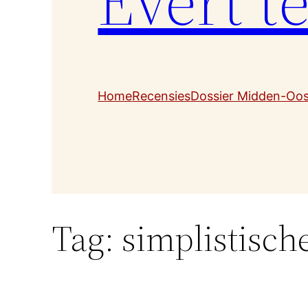
Evert t
Home
Recensies
Dossier Midden-Oo
Tag:
simplistisch