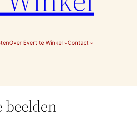
e Winkel
sten
Over Evert te Winkel
Contact
e beelden