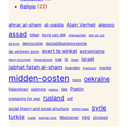
Religie
(22)
ahrar al-sham
al-qaida
Alain Verheij
aleppo
assad
bijbel
boyd van dijk
chevauchée
deir ez-zor
democratie
destabilisatiepreventie
de krim
evert te winkel
extremisme
de verloren zoon
israël
is
irak
henry kissinger
imperialisme
islam
jabhat fatah al-sham
koerden
manbij
kramcast
midden-oosten
oekraïne
navo
Poetin
Palestijnen
palmyra
pkk
paulus
rusland
preparing for war
sdf
syrie
social theory and social structure
stefan paas
turkije
ypg
Westoever
zinvloed
vrede
wagner pmc