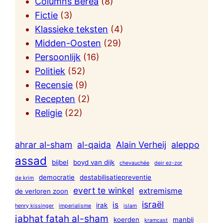
Columns Berea
(8)
Fictie
(3)
Klassieke teksten
(4)
Midden-Oosten
(29)
Persoonlijk
(16)
Politiek
(52)
Recensie
(9)
Recepten
(2)
Religie
(22)
ahrar al-sham
al-qaida
Alain Verheij
aleppo
assad
bijbel
boyd van dijk
chevauchée
deir ez-zor
democratie
destabilisatiepreventie
de krim
evert te winkel
extremisme
de verloren zoon
israël
is
irak
henry kissinger
imperialisme
islam
jabhat fatah al-sham
koerden
manbij
kramcast