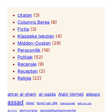
citaten
(3)
Columns Berea
(8)
Fictie
(3)
Klassieke teksten
(4)
Midden-Oosten
(29)
Persoonlijk
(16)
Politiek
(52)
Recensie
(9)
Recepten
(2)
Religie
(22)
ahrar al-sham
al-qaida
Alain Verheij
aleppo
assad
bijbel
boyd van dijk
chevauchée
deir ez-zor
democratie
destabilisatiepreventie
de krim