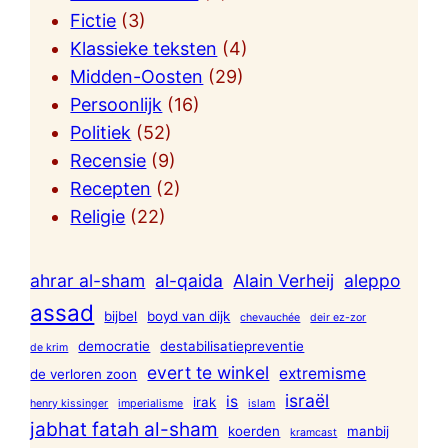
Fictie
(3)
Klassieke teksten
(4)
Midden-Oosten
(29)
Persoonlijk
(16)
Politiek
(52)
Recensie
(9)
Recepten
(2)
Religie
(22)
ahrar al-sham
al-qaida
Alain Verheij
aleppo
assad
bijbel
boyd van dijk
chevauchée
deir ez-zor
democratie
destabilisatiepreventie
de krim
evert te winkel
extremisme
de verloren zoon
israël
is
irak
henry kissinger
imperialisme
islam
jabhat fatah al-sham
koerden
manbij
kramcast