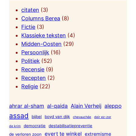
citaten
(3)
Columns Berea
(8)
Fictie
(3)
Klassieke teksten
(4)
Midden-Oosten
(29)
Persoonlijk
(16)
Politiek
(52)
Recensie
(9)
Recepten
(2)
Religie
(22)
ahrar al-sham
al-qaida
Alain Verheij
aleppo
assad
bijbel
boyd van dijk
chevauchée
deir ez-zor
democratie
destabilisatiepreventie
de krim
evert te winkel
extremisme
de verloren zoon