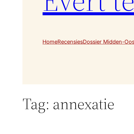
Evert t
Home
Recensies
Dossier Midden-Oo
Tag:
annexatie