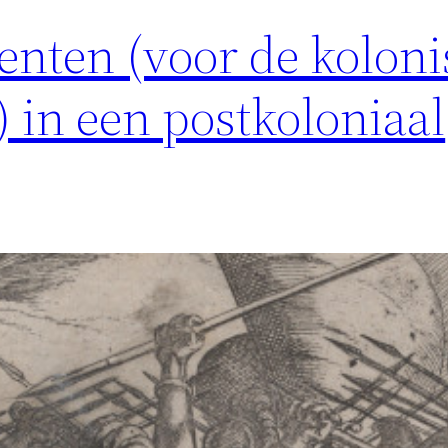
nten (voor de koloni
 in een postkoloniaal