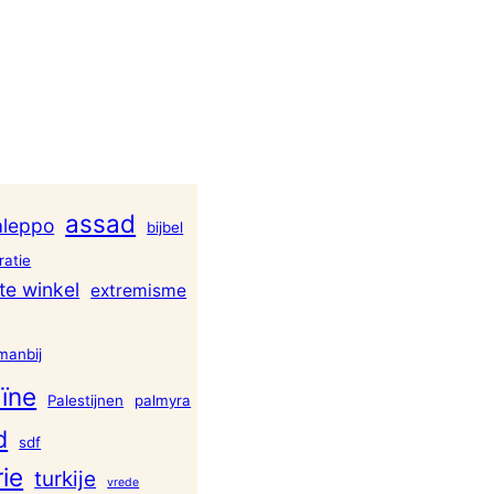
assad
aleppo
bijbel
atie
te winkel
extremisme
manbij
ïne
Palestijnen
palmyra
d
sdf
rie
turkije
vrede