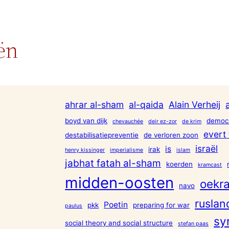
ën
ahrar al-sham
al-qaida
Alain Verheij
boyd van dijk
democr
chevauchée
deir ez-zor
de krim
evert 
destabilisatiepreventie
de verloren zoon
israël
is
irak
henry kissinger
imperialisme
islam
jabhat fatah al-sham
koerden
kramcast
midden-oosten
oekra
navo
ruslan
Poetin
pkk
preparing for war
paulus
sy
social theory and social structure
stefan paas