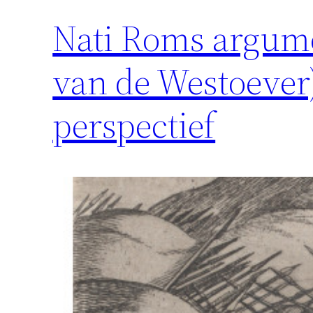
Nati Roms argume
van de Westoever)
perspectief