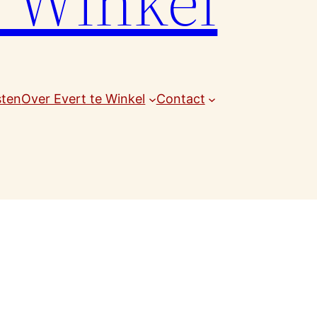
e Winkel
sten
Over Evert te Winkel
Contact