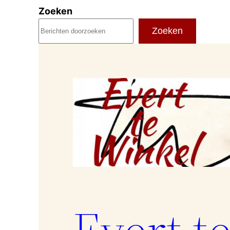
Ga
Zoeken
naar
Zoeken
de
inhoud