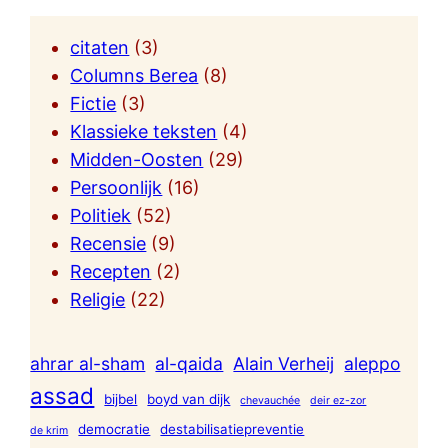
citaten
(3)
Columns Berea
(8)
Fictie
(3)
Klassieke teksten
(4)
Midden-Oosten
(29)
Persoonlijk
(16)
Politiek
(52)
Recensie
(9)
Recepten
(2)
Religie
(22)
ahrar al-sham
al-qaida
Alain Verheij
aleppo
assad
bijbel
boyd van dijk
chevauchée
deir ez-zor
democratie
destabilisatiepreventie
de krim