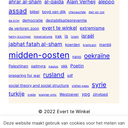
ahrar al-sham
al-qaida
Alain Verheij
aleppo
assad
bijbel
boyd van dijk
chevauchée
deir ez-zor
democratie
destabilisatiepreventie
de krim
evert te winkel
extremisme
de verloren zoon
israël
is
irak
henry kissinger
imperialisme
islam
jabhat fatah al-sham
koerden
manbij
kramcast
midden-oosten
oekraïne
navo
Poetin
Palestijnen
palmyra
pkk
paulus
rusland
preparing for war
sdf
syrie
social theory and social structure
stefan paas
turkije
ypg
Westoever
zinvloed
vrede
wagner pmc
© 2022 Evert te Winkel
Deze website maakt gebruik van cookies voor het meten van