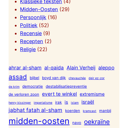
Klassieke teksten
(4)
Midden-Oosten
(29)
Persoonlijk
(16)
Politiek
(52)
Recensie
(9)
Recepten
(2)
Religie
(22)
ahrar al-sham
al-qaida
Alain Verheij
aleppo
assad
bijbel
boyd van dijk
chevauchée
deir ez-zor
democratie
destabilisatiepreventie
de krim
evert te winkel
extremisme
de verloren zoon
israël
is
irak
henry kissinger
imperialisme
islam
jabhat fatah al-sham
koerden
manbij
kramcast
midden-oosten
oekraïne
navo