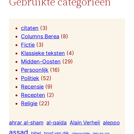
Gebruikte categorieën
citaten
(3)
Columns Berea
(8)
Fictie
(3)
Klassieke teksten
(4)
Midden-Oosten
(29)
Persoonlijk
(16)
Politiek
(52)
Recensie
(9)
Recepten
(2)
Religie
(22)
ahrar al-sham
al-qaida
Alain Verheij
aleppo
assad
bijbel
boyd van dijk
chevauchée
deir ez-zor