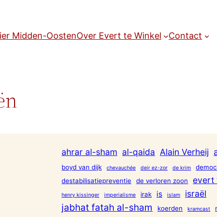
ier Midden-Oosten
Over Evert te Winkel
Contact
ën
ahrar al-sham
al-qaida
Alain Verheij
boyd van dijk
democr
chevauchée
deir ez-zor
de krim
evert 
destabilisatiepreventie
de verloren zoon
israël
is
irak
henry kissinger
imperialisme
islam
jabhat fatah al-sham
koerden
kramcast