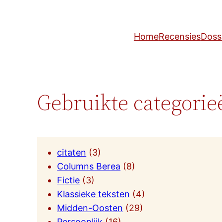
Home
Recensies
Doss
Gebruikte categorie
citaten
(3)
Columns Berea
(8)
Fictie
(3)
Klassieke teksten
(4)
Midden-Oosten
(29)
Persoonlijk
(16)