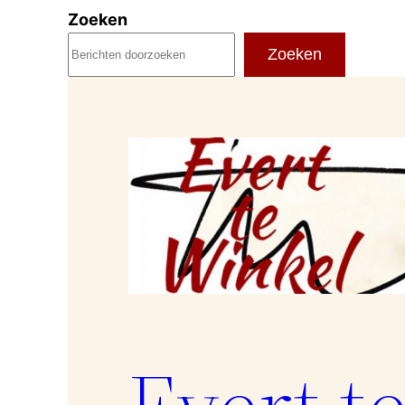
Ga
Zoeken
naar
Zoeken
de
inhoud