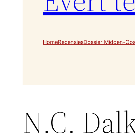
Evert t
Home
Recensies
Dossier Midden-Oo
N.C. Dalk