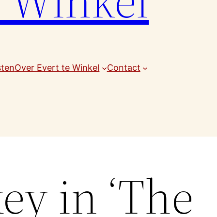
e Winkel
sten
Over Evert te Winkel
Contact
ey in ‘The