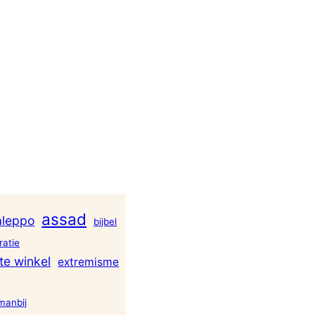
assad
aleppo
bijbel
atie
te winkel
extremisme
manbij