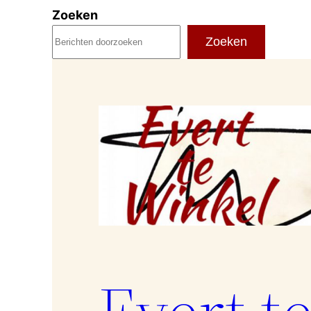
Ga
Zoeken
naar
Zoeken
de
inhoud