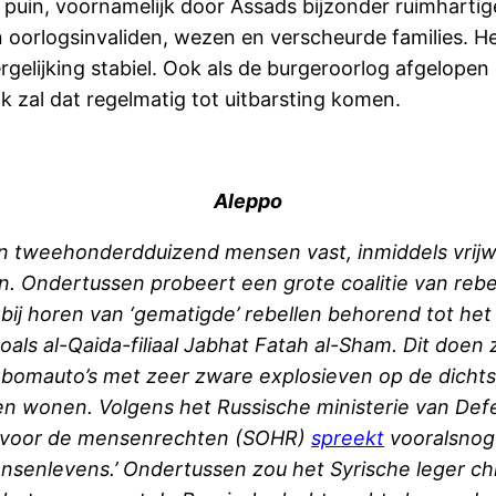
in puin, voornamelijk door Assads bijzonder ruimharti
en oorlogsinvaliden, wezen en verscheurde families. 
rgelijking stabiel. Ook als de burgeroorlog afgelopen i
k zal dat regelmatig tot uitbarsting komen.
Aleppo
o’n tweehonderdduizend mensen vast, inmiddels vrijw
. Ondertussen probeert een grote coalitie van reb
j horen van ‘gematigde’ rebellen behorend tot het V
zoals al-Qaida-filiaal Jabhat Fatah al-Sham. Dit doe
bomauto’s met zeer zware explosieven op de dichts
n wonen. Volgens het Russische ministerie van Defen
m voor de mensenrechten (SOHR)
spreekt
vooralsnog
nsenlevens.’ Ondertussen zou het Syrische leger c