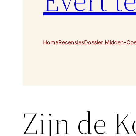
Evert t
Home
Recensies
Dossier Midden-Oo
Zijn de 