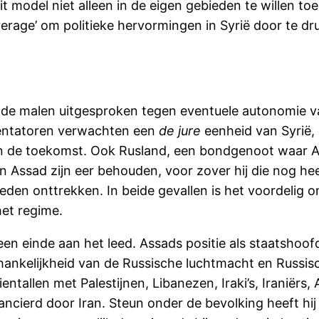
it model niet alleen in de eigen gebieden te willen t
leverage’ om politieke hervormingen in Syrië door te 
ende malen uitgesproken tegen eventuele autonomie v
entatoren verwachten een
de jure
eenheid van Syrië
 de toekomst. Ook Rusland, een bondgenoot waar Ass
kan Assad zijn eer behouden, voor zover hij die nog 
den onttrekken. In beide gevallen is het voordelig o
het regime.
en einde aan het leed. Assads positie als staatshoof
afhankelijkheid van de Russische luchtmacht en Russisc
ientallen met Palestijnen, Libanezen, Iraki’s, Iraniërs
ncierd door Iran. Steun onder de bevolking heeft hij