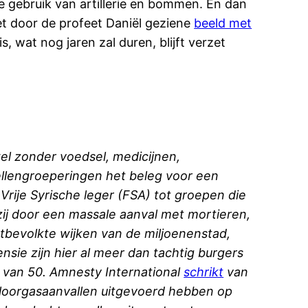
ge gebruik van artillerie en bommen. En dan
Het door de profeet Daniël geziene
beeld met
s, wat nog jaren zal duren, blijft verzet
el zonder voedsel, medicijnen,
ellengroeperingen het beleg voor een
rije Syrische leger (FSA) tot groepen die
n zij door een massale aanval met mortieren,
tbevolkte wijken van de miljoenenstad,
sie zijn hier al meer dan tachtig burgers
 van 50. Amnesty International
schrikt
van
hloorgasaanvallen uitgevoerd hebben op