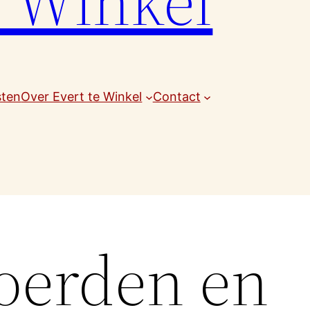
e Winkel
sten
Over Evert te Winkel
Contact
Koerden en