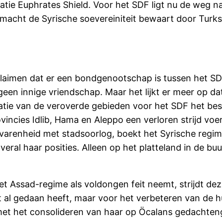
atie Euphrates Shield. Voor het SDF ligt nu de weg na
tmacht de Syrische soevereiniteit bewaart door Turkse
claimen dat er een bondgenootschap is tussen het SD
val geen innige vriendschap. Maar het lijkt er meer op d
datie van de veroverde gebieden voor het SDF het beste
ovincies Idlib, Hama en Aleppo een verloren strijd v
arenheid met stadsoorlog, boekt het Syrische regim
veral haar posities. Alleen op het platteland in de b
 Assad-regime als voldongen feit neemt, strijdt de
it al gedaan heeft, maar voor het verbeteren van de h
g met het consolideren van haar op Öcalans gedacht